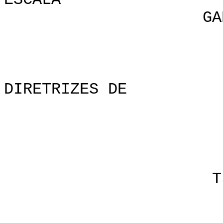
ESCALA
GADO PRO
DIRETRIZES DE
po
Linda J
Tsaile, A