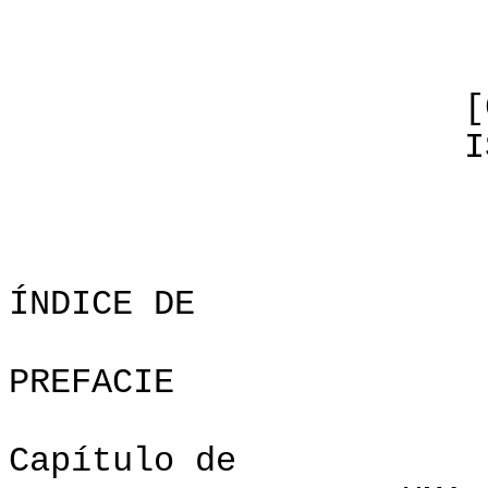
[C] CODEL/H
ISBN Não. 0
ÍNDICE
PREFACIE
Capítul