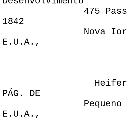
Desenvolvimento
475 Passeio Bei
1842
Nova Iorque, No
E.U.A.,
Heifer Project
PÁG. DE O. 
Pequeno Rock, A
E.U.A.,