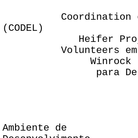
Coordination em De
(CODEL)
Heifer Project I
Volunteers em Aju
Winrock Institu
para Desenvolv
CODEL, 
Ambiente de e P