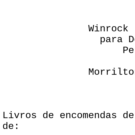
Winrock Institu
para Desenvolv
Petit Jean 
Rout
Morrilton, Arkan
Livros de e
de: