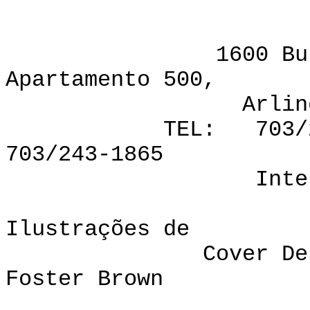
VI
1600 Bulevar 
Apartamento 500,
Arlington, Vir
TEL: 703/276-18
703/243-1865
Internet: pr-
Ilustrações de
Cover Desígnio 
Foster Brown