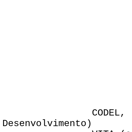
Edi
P
Helen L.
CODEL,
CODEL, Inc. (C
Desenvolvimento)