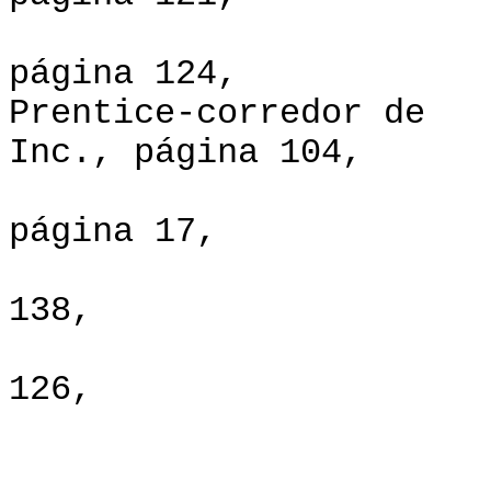
Praeger Pu
página 124,
Prentice-co
Inc., página 104,
Westview 
página 17,
Vizinhos Mu
138,
VITA, pá
126,