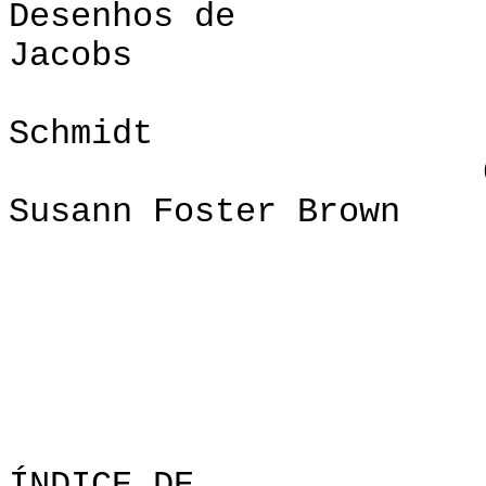
Desenhos d
Jacobs
Diagrams 
Schmidt
Cover Desígn
Susann Foster Brown
CODEL
ISBN Não. 