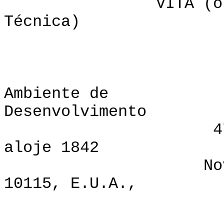
VITA (os Volun
Técnica)
CODEL,
Ambiente de e
Desenvolvimento
475 Passeio 
aloje 1842
Nova Iorque,
10115, E.U.A.,