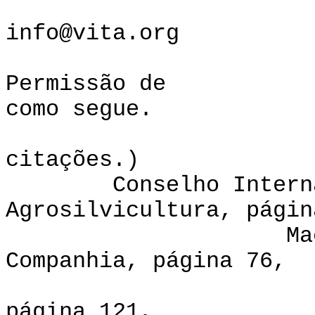
Interne
info@vita.org
Permissão de r
como segue.
(Veja Apênd
citações.)
Conselho Internacio
Agrosilvicultura, págin
MacMillan P
Companhia, página 76,
en de Mujer
página 121,