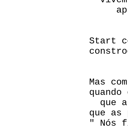
vivem entre
aprendem 
planejam 
trabalham
Start com o qu
constroem em o
Mas com os mel
quando o trabal
que a tarefa
que as pessoa
" Nós fizemos i