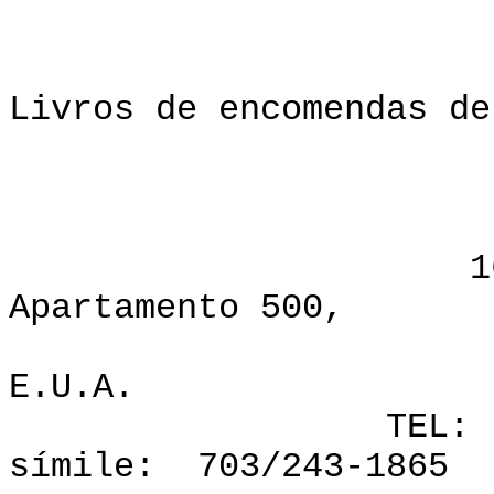
Livros de encomendas de
de
VI
1600 Buleva
Apartamento 500,
Arlington, 
E.U.A.
TEL: 703/276
símile: 703/243-1865