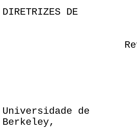
DIRETRIZES D
Revised que E
Po
Miguel A
Universidade d
Berkeley,