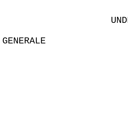
UNDERSTANDING
UNA VEDUTA
GENERALE
D
KEITH G
Technical 
KEVIN R
CHRISTOPH