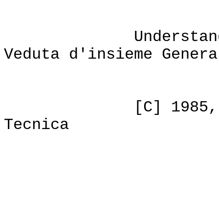
Understanding E
Veduta d'insieme Genera
ISBN: 0-8
[C] 1985, Volont
Tecnica
PREF