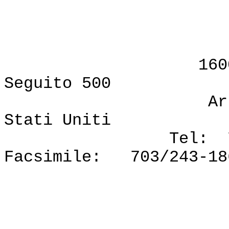
Publis
VI
1600 Bouleva
Seguito 500
Arlington, Vi
Stati Uniti
Tel: 703/276
Facsimile: 
Internet: pr