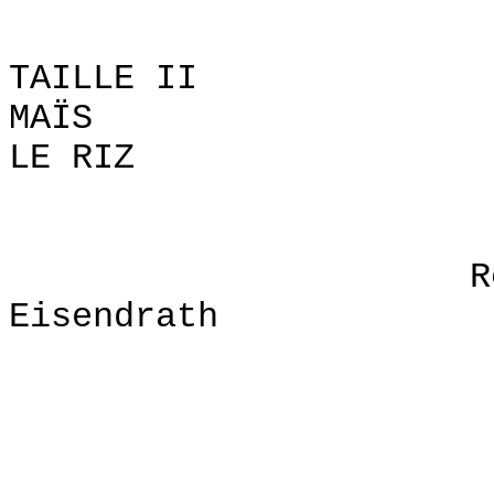
UNDERSTANDI
TAILLE II
MAÏS , 
LE RIZ ,
P
Roy M. Step
Eisendrath
Critiques
Dr. Gle
Dr. Denn