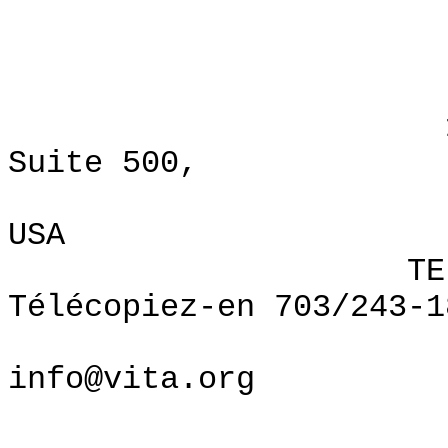
Davi
VI
1600 Wilson
Suite 500,
Arlington, 
USA
TEL: 703/2
Télécopiez-en 703/243-1
Internet
info@vita.org