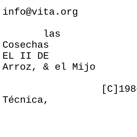
Interne
info@vita.org
las Underst
Cosechas
EL II DE : E
Arroz, & el Mijo
ISBN: 0-8
[C]1986, Volunt
Técnica,
PRE