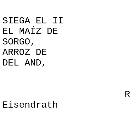
UNDERSTANDI
SIEGA EL II
EL MAÍZ
SORGO,
ARROZ DE
DEL AND,
P
Roy M. Step
Eisendrath
los Críti