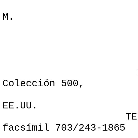
Dr. Glen
M.
Dr. Denn
Davi
VI
1600 Buleva
Colección 500,
Arlington, 
EE.UU.
TEL: 703/276
facsímil 703/243-1865