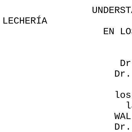
UNDERSTANDING L
LECHERÍA
EN LOS PAÍSES
Po
Dr. John W
Dr. W. G. Wh
los Crítico
la Philip 
WALLACE N. 
Dr. Paul D.