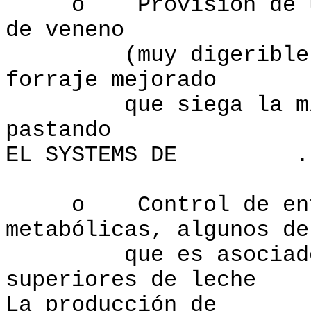
o Provision de un s
de veneno
(muy digerible) el
forraje mejorado
que siega la mies 
pastando
EL SYSTEMS DE .
o Control de enferm
metabólicas, algunos de
que es asociado c
superiores de leche
La producción de