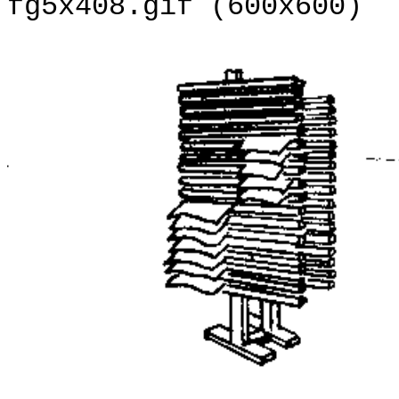
fg5x408.gif (600x600)