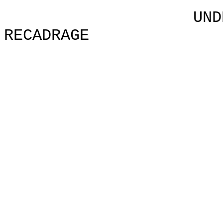
UNDERSTANDIN
RECADRAGE
P
Dr. Glen
Critiques 
Charles A
ARMIN R. 