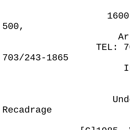
VI
1600 Wilson B
500,
Arlington, Vi
TEL: 703/276-18
703/243-1865
Internet: pr
Understandin
Recadrage
ISBN: 0-8