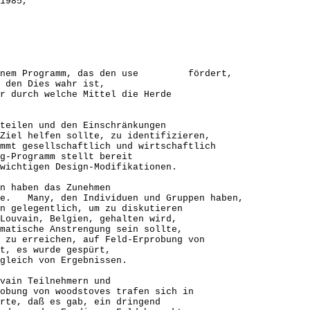
5,
endeinem Programm, das den use fördert,
 den Dies wahr ist,
r durch welche Mittel die Herde
teilen und den Einschränkungen
Ziel helfen sollte, zu identifizieren,
mmt gesellschaftlich und wirtschaftlich
g-Programm stellt bereit
wichtigen Design-Modifikationen.
en haben das Zunehmen
hre. Many, den Individuen und Gruppen haben,
n gelegentlich, um zu diskutieren
Louvain, Belgien, gehalten wird,
matische Anstrengung sein sollte,
 zu erreichen, auf Feld-Erprobung von
t, es wurde gespürt,
gleich von Ergebnissen.
uvain Teilnehmern und
obung von woodstoves trafen sich in
rte, daß es gab, ein dringend