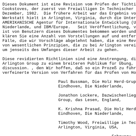
Dieses Dokument ist eine Revision vom Prüfen der Tüchti
Cookstoves, der zuerst von Freiwilligen In Technischer 
Dezember, 1982. Die frühere Arbeit war das Ergebnis vo
Werkstatt hielt in Arlington, Virginia, durch die Unter
AMERIKANISCHE Agentur für Internationale Entwicklung (U
Niederlande, und IBM/Europe. Seit Veröffentlichung, v
ist von Benutzern dieses Dokumentes bekommen worden und
klären Sie eine Anzahl von Vorstellungen auf und entfe
Fälle, die wir Vorschläge abgelehnt haben, die eine Rev
von wesentlichen Prinzipien, die zu bei Arlington ver
um jenseits des Umfanges dieser Arbeit zu gehen.
Diese revidierten Richtlinien sind eine Anstrengung, di
Arlington Group zu einem breiteren Publikum für Übung, 
discussion. , den Wir hoffen, daß so ein Prozeß zu führ
verfeinerte Version von Verfahren für das Prüfen von Ho
Paul Bussman, Die Holz Herd-Grupp
Eindhoven, Die Niederlande,
Jonathon Lockere, Dazwischenliegende Te
Group, das Lesen, England,
K. Krishna Prasad, Die Holz Herd-G
Eindhoven, Die Niederlande,
Timothy Wood, Freiwillige in Technis
Arlington, Virginia, USA,