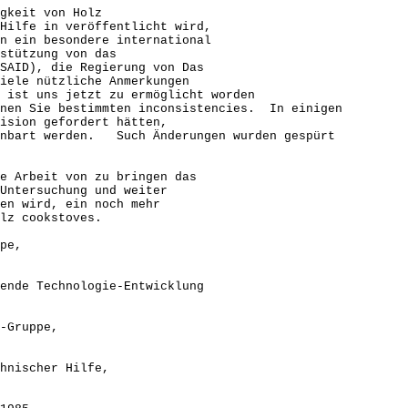
gkeit von Holz
Hilfe in veröffentlicht wird,
n ein besondere international
stützung von das
SAID), die Regierung von Das
iele nützliche Anmerkungen
 ist uns jetzt zu ermöglicht worden
rnen Sie bestimmten inconsistencies. In einigen
ision gefordert hätten,
einbart werden. Such Änderungen wurden gespürt
e Arbeit von zu bringen das
Untersuchung und weiter
en wird, ein noch mehr
lz cookstoves.
e,
chnologie-Entwicklung
ruppe,
cher Hilfe,