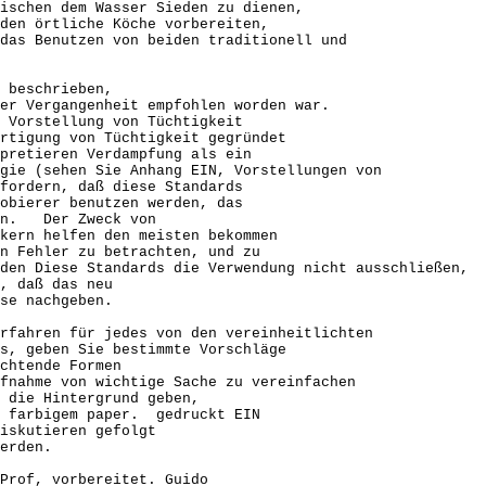
ischen dem Wasser Sieden zu dienen,
den örtliche Köche vorbereiten,
das Benutzen von beiden traditionell und
 beschrieben,
er Vergangenheit empfohlen worden war.
 Vorstellung von Tüchtigkeit
rtigung von Tüchtigkeit gegründet
pretieren Verdampfung als ein
gie (sehen Sie Anhang EIN, Vorstellungen von
fordern, daß diese Standards
obierer benutzen werden, das
nen. Der Zweck von
kern helfen den meisten bekommen
n Fehler zu betrachten, und zu
den Diese Standards die Verwendung nicht ausschließen,
, daß das neu
se nachgeben.
erfahren für jedes von den vereinheitlichten
s, geben Sie bestimmte Vorschläge
chtende Formen
fnahme von wichtige Sache zu vereinfachen
 die Hintergrund geben,
f farbigem paper. gedruckt EIN
iskutieren gefolgt
erden.
Prof, vorbereitet. Guido