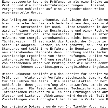
Eine gesteuerte kochende Prüfung, um als eine Brücke zw
Prüfung und die Küche-Aufführung-Prüfungen. Trained, 
vorgegebene Mahlzeiten auf eine vorgeschriebene Weise, 
experimentelle Herde.
Die Arlington Gruppe erkannte, daß einige der Verfahren
hier unterscheiden Sie sich bedeutend von dem, was in d
Der Haupt Unterschied ist used. Diese Standards in der
wird auf einer breiteren Beschreibung und einer Rechtfe
als Prozentsatz von Hitze verwandte, (PHU). Sie inter
Maßnahme von Energie verschwendete, nicht benutzte Ener
Tüchtigkeit) . It ist nicht die Absicht der Gruppe zu 
seien Sie adopted. Rather, es hat gehofft, daß Herd-Pr
Standards und teilt ihre Erfahrung im Benutzen von ih
neu entstehenden Standards denn Erprobung sollte Techni
zuverlässige Ergebnisse von ihren Prüfungen, Quellen vo
interpretieren Sie, Prüfung resultiert zuverlässig. , 
von bestehenden Wegen vom Prüfen; aber die Gruppe denkt
Standards können zuverlässigere, vergleichbare Ergebnis
Dieses Dokument schließt ein das Schritt für Schritt V
Prüfungen, folgte durch Verfahrenstechnisch, bemerkt da
für das Führen des tests. Die Beispiel-Fakten und beri
schloß ein, denn jede Prüfung wird entworfen, um die Au
information. Für leichten Hinweis, Technische Notizen,
Informationen relevant zu allen drei Prüfungen wird au
Glossar und Liste von Abkürzungen wird durch ein Teil D
Vorstellungen von Tüchtigkeit benutzten im Prüfen von H
Das originale Dokument wurde von Dr. Timothy Wood, mit 