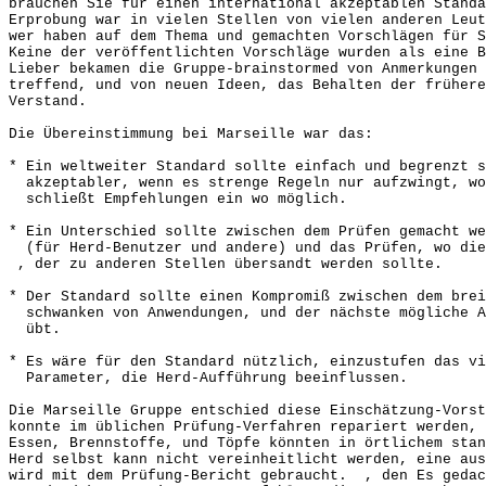
brauchen Sie für einen international akzeptablen Stand
Erprobung war in vielen Stellen von vielen anderen Leut
wer haben auf dem Thema und gemachten Vorschlägen für S
Keine der veröffentlichten Vorschläge wurden als eine B
Lieber bekamen die Gruppe-brainstormed von Anmerkungen 
treffend, und von neuen Ideen, das Behalten der früher
Verstand.
Die Übereinstimmung bei Marseille war das:
* Ein weltweiter Standard sollte einfach und begrenzt s
akzeptabler, wenn es strenge Regeln nur aufzwingt, wo
schließt Empfehlungen ein wo möglich.
* Ein Unterschied sollte zwischen dem Prüfen gemacht we
(für Herd-Benutzer und andere) und das Prüfen, wo die
, der zu anderen Stellen übersandt werden sollte.
* Der Standard sollte einen Kompromiß zwischen dem brei
schwanken von Anwendungen, und der nächste mögliche A
übt.
* Es wäre für den Standard nützlich, einzustufen das vi
Parameter, die Herd-Aufführung beeinflussen.
Die Marseille Gruppe entschied diese Einschätzung-Vorst
konnte im üblichen Prüfung-Verfahren repariert werden, 
Essen, Brennstoffe, und Töpfe könnten in örtlichem sta
Herd selbst kann nicht vereinheitlicht werden, eine aus
wird mit dem Prüfung-Bericht gebraucht. , den Es gedac