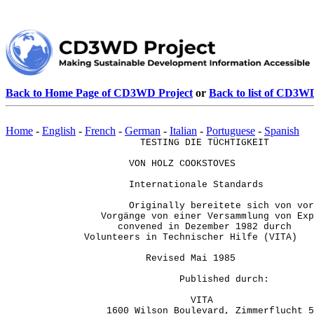
Back to Home Page of CD3WD Project
or
Back to list of CD3W
Home
-
English
-
French
-
German
-
Italian
-
Portuguese
-
Spanish
TESTING DIE TÜCHTIGKEIT
VON HOLZ COOKSTOVES
Internationale Standards
Originally bereitete sich von vor
Vorgänge von einer Versammlung von Expe
convened in Dezember 1982 durch
Volunteers in Technischer Hilfe (VITA)
Revised Mai 1985
Published durch:
VITA
1600 Wilson Boulevard, Zimmerflucht 5