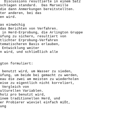
. Discussions resultierte in einem Satz
eschlagen standard. Das Marseille
die dann Anmerkungen bereitstellten.
nter anderen, bei das
en wird.
as einwöchig
das Berichten von Verfahren.
 in Herd-Erprobung, die Arlington Gruppe
üfung zu sichern, resultiert von
tlichter Erprobung-Verfahren
tematischeren Basis erlauben,
 Entwicklung weiter
n wird, und schließlich alle
gton formuliert:
 benutzt wird, um Wasser zu sieden,
üfung, um beide bei gemacht zu werden,
eau die zwei am meisten zu wiederholen
eise zu eigentlich nicht korreliert,
 Vergleich von
ulturellen Variablen.
holz pro benutzt wird,
inem traditionellen Herd, und
er Probierer wieviel einfach mißt,
ung