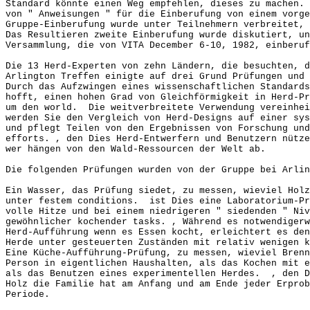
Standard könnte einen Weg empfehlen, dieses zu machen
von " Anweisungen " für die Einberufung von einem vorg
Gruppe-Einberufung wurde unter Teilnehmern verbreitet, 
Das Resultieren zweite Einberufung wurde diskutiert, u
Versammlung, die von VITA December 6-10, 1982, einberuf
Die 13 Herd-Experten von zehn Ländern, die besuchten, d
Arlington Treffen einigte auf drei Grund Prüfungen und 
Durch das Aufzwingen eines wissenschaftlichen Standards
hofft, einen hohen Grad von Gleichförmigkeit in Herd-Pr
um den world. Die weitverbreitete Verwendung vereinhei
werden Sie den Vergleich von Herd-Designs auf einer sys
und pflegt Teilen von den Ergebnissen von Forschung und
efforts. , den Dies Herd-Entwerfern und Benutzern nütze
wer hängen von den Wald-Ressourcen der Welt ab.
Die folgenden Prüfungen wurden von der Gruppe bei Arlin
Ein Wasser, das Prüfung siedet, zu messen, wieviel Holz
unter festem conditions. ist Dies eine Laboratorium-Pr
volle Hitze und bei einem niedrigeren " siedenden " Niv
gewöhnlicher kochender tasks. , Während es notwendigerw
Herd-Aufführung wenn es Essen kocht, erleichtert es den
Herde unter gesteuerten Zuständen mit relativ wenigen k
Eine Küche-Aufführung-Prüfung, zu messen, wieviel Brenn
Person in eigentlichen Haushalten, als das Kochen mit e
als das Benutzen eines experimentellen Herdes. , den D
Holz die Familie hat am Anfang und am Ende jeder Erprob
Periode.