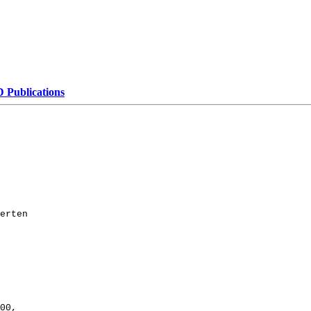
D Publications
rten
00,