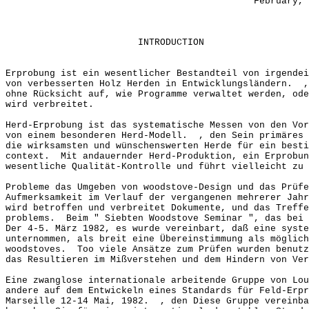
February, 198
INTRODUCTION
Erprobung ist ein wesentlicher Bestandteil von irg
von verbesserten Holz Herden in Entwicklungsländern. ,
ohne Rücksicht auf, wie Programme verwaltet werden, ode
wird verbreitet.
Herd-Erprobung ist das systematische Messen von den Vor
von einem besonderen Herd-Modell. , den Sein primäres 
die wirksamsten und wünschenswerten Herde für ein besti
context. Mit andauernder Herd-Produktion, ein Erprobun
wesentliche Qualität-Kontrolle und führt vielleicht zu 
Probleme das Umgeben von woodstove-Design und das Prüf
Aufmerksamkeit im Verlauf der vergangenen mehrerer Ja
wird betroffen und verbreitet Dokumente, und das Treffe
problems. Beim " Siebten Woodstove Seminar ", das bei 
Der 4-5. März 1982, es wurde vereinbart, daß eine syste
unternommen, als breit eine Übereinstimmung als möglich
woodstoves. Too viele Ansätze zum Prüfen wurden benutz
das Resultieren im Mißverstehen und dem Hindern von Ver
Eine zwanglose internationale arbeitende Gruppe von Lo
andere auf dem Entwickeln eines Standards für Feld-Erpr
Marseille 12-14 Mai, 1982. , den Diese Gruppe vereinba