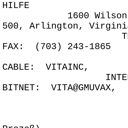
HILFE
1600 Wilson Boule
500, Arlington, Virgini
TELEPHONE: (
FAX: (703) 243-1865
TELEX: 440
CABLE: VITAINC,
INTERNET: VIT
BITNET: VITA@GMUVAX,
Glas Conta