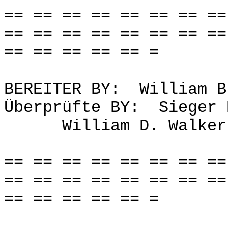
== == == == == == == ==
== == == == == == == ==
== == == == == =
BEREITER BY: William B
Überprüfte BY: Sieger 
William D. Walker
== == == == == == == ==
== == == == == == == ==
== == == == == =